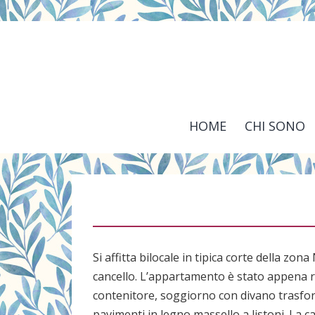
Salta
al
contenuto
HOME
CHI SONO
Si affitta bilocale in tipica corte della zo
cancello. L’appartamento è stato appena r
contenitore, soggiorno con divano trasform
pavimenti in legno massello a listoni. La c