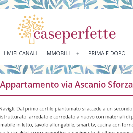
I MIEI CANALI
IMMOBILI
PRIMA E DOPO
Apri
menu
Appartamento via Ascanio Sforza
na Navigli. Dal primo cortile piantumato si accede a un secondo
istrutturato, arredato e corredato a nuovo con materiali di
abile in letto, tavolo allungabile, smart tv, cucina con forn
asa è riscaldata con serpentina
a pavimento di ultima generaz