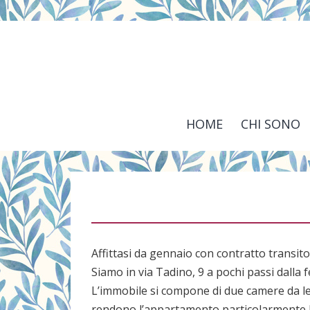
Salta
al
contenuto
HOME
CHI SONO
Affittasi da gennaio con contratto transit
Siamo in via Tadino, 9 a pochi passi dalla
L’immobile si compone di due camere da le
rendono l’appartamento particolarmente l